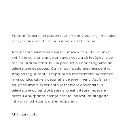
Eu sunt Robert, un pasionat al artelor vizuale și, mai ales,
al capturării emoțiilor prin intermediul filmului.
Am început călătoria mea în lumea video-ului acum 15
ani, în televiziune unde am avut ocazia să învăț de la cei
mai buni și să contribui la producția unor programe de
televiziune de succes. Cu timpul, pasiunea mea pentru
storytelling și pentru capturarea momentelor autentice
m-a condus către videografia de eveniment. Astfel am
reușit să îmbin experiența și tehnicile dobândite în
televiziune cu sensibilitatea și creativitatea necesare
pentru a surprinde esența fiecărei povești de dragoste
într-un mod autentic și emoționant.
Află mai multe