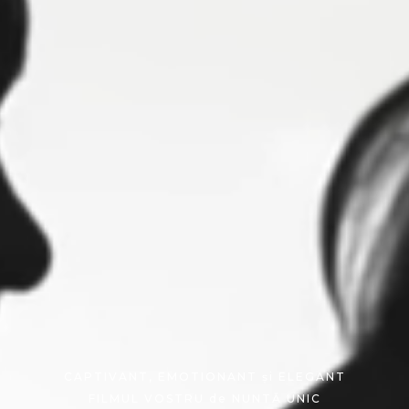
CAPTIVANT, EMOTIONANT și ELEGANT
FILMUL VOSTRU de NUNTĂ UNIC