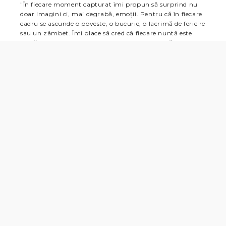
"În fiecare moment capturat îmi propun să surprind nu
doar imagini ci, mai degrabă, emoții. Pentru că în fiecare
cadru se ascunde o poveste, o bucurie, o lacrimă de fericire
sau un zâmbet. Îmi place să cred că fiecare nuntă este
unică, iar eu sunt privilegiatul care poate îmbrățișa acea
unicitate și să o transforme în
amintiri de neuitat
.
Așadar, permiteți-mi să fiu martorul și povestitorul
emoțiilor voastre într-un film ce va fi răsfoit și savurat de-
a lungul întregii voastre vieți."
Cu drag, Robert Slămnoiu - videograf de nunta
Vezi Portofoliu