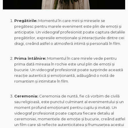
Pregătirile:
Momentul în care mirii și miresele se
pregătesc pentru marele eveniment este plin de emoții și
anticipație. Un videograf profesionist poate captura detaliile
pregătirilor, expresiile emoționale și interacțiunile dintre cei
dragi, creând astfel o atmosferă intimă și personală în film.
Prima întâlnire:
Momentul în care mirele vede pentru
prima dată mireasa în rochie este unul plin de emoții și
bucurie. Un videograf profesionist poate surprinde această
reacție autentică și emoționantă, adăugând o notă de
romantism și intimitate în film.
Ceremonia:
Ceremonia de nuntă, fie că vorbim de civilă
sau religioasă, este punctul culminant al evenimentului și un
moment profund emoționant pentru cuplu și invitați. Un
videograf profesionist poate captura fiecare detaliu al
ceremoniei, momentele de emoție și bucurie, creând astfel
un film care să reflecte autenticitatea și frumusețea acestui